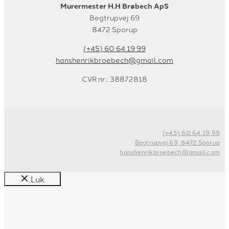
Murermester H.H Brøbech ApS
Begtrupvej 69
8472 Sporup
(+45) 60 64 19 99
hanshenrikbroebech@gmail.com
CVR nr.: 38872818
(+45) 60 64 19 99
Begtrupvej 69, 8472 Sporup
hanshenrikbroebech@gmail.com
Luk