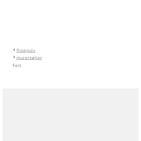
flisegulv
murersøjler
Felt