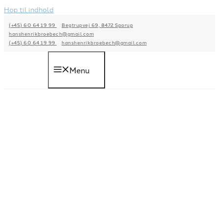
Hop til indhold
(+45) 60 64 19 99
Begtrupvej 69, 8472 Sporup
hanshenrikbroebech@gmail.com
(+45) 60 64 19 99
hanshenrikbroebech@gmail.com
Menu