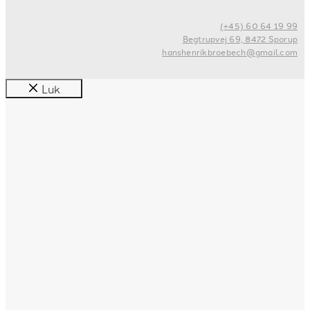
(+45) 60 64 19 99
Begtrupvej 69, 8472 Sporup
hanshenrikbroebech@gmail.com
Luk