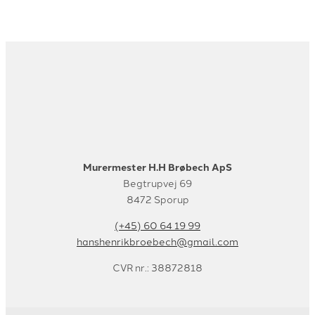
Murermester H.H Brøbech ApS
Begtrupvej 69
8472 Sporup
(+45) 60 64 19 99
hanshenrikbroebech@gmail.com
CVR nr.: 38872818