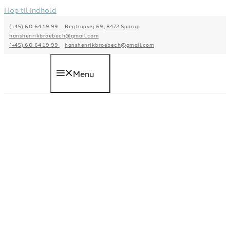
Hop til indhold
(+45) 60 64 19 99
Begtrupvej 69, 8472 Sporup
hanshenrikbroebech@gmail.com
(+45) 60 64 19 99
hanshenrikbroebech@gmail.com
Menu